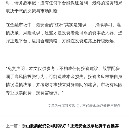
时，请务必牢记：没有任何平台能保证盈利，最终的投资结果
取决于您的决策与市场判断。
在金融市场中，最安全的“杠杆”其实是知识——持续学习、谨
慎决策、风险意识，这些才是投资者最可靠的资本放大器。选
择正规平台，运用合理策略，方能在投资道路上行稳致远。
---
*免责声明：本文仅供参考，不构成任何投资建议。股票配资
属于高风险投资行为，可能造成本金损失。投资者应根据自身
情况谨慎决策，并考虑寻求独立财务顾问的建议。市场有风险
专业股票配资，投资需谨慎。*
文章为作者独立观点，不代表永华证券开户观点
上一篇：
乐山股票配资公司哪家好？正规安全股票配资平台推荐