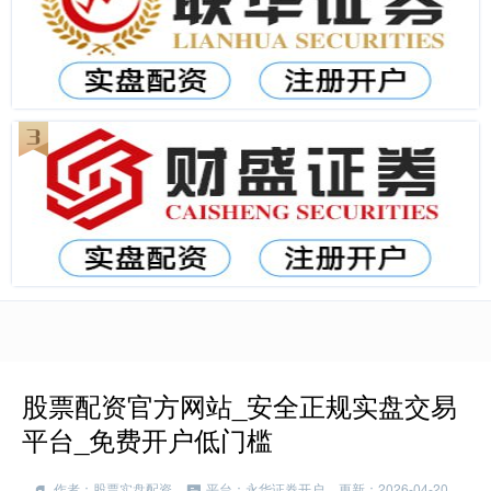
股票配资官方网站_安全正规实盘交易
平台_免费开户低门槛
作者：股票实盘配资
平台：永华证券开户
更新：2026-04-20