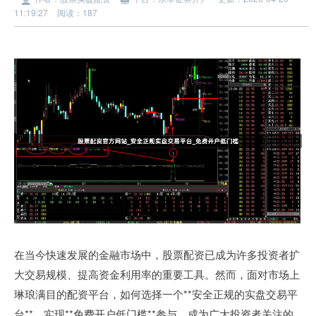
11:19:27
阅读：187
在当今快速发展的金融市场中，股票配资已成为许多投资者扩
大交易规模、提高资金利用率的重要工具。然而，面对市场上
琳琅满目的配资平台，如何选择一个**安全正规的实盘交易平
台**，实现**免费开户低门槛**参与，成为广大投资者关注的