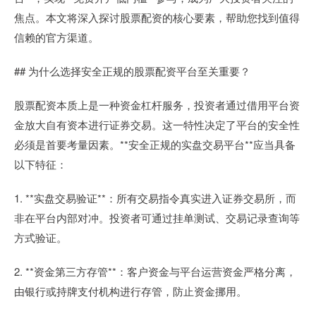
焦点。本文将深入探讨股票配资的核心要素，帮助您找到值得
信赖的官方渠道。
## 为什么选择安全正规的股票配资平台至关重要？
股票配资本质上是一种资金杠杆服务，投资者通过借用平台资
金放大自有资本进行证券交易。这一特性决定了平台的安全性
必须是首要考量因素。**安全正规的实盘交易平台**应当具备
以下特征：
1. **实盘交易验证**：所有交易指令真实进入证券交易所，而
非在平台内部对冲。投资者可通过挂单测试、交易记录查询等
方式验证。
2. **资金第三方存管**：客户资金与平台运营资金严格分离，
由银行或持牌支付机构进行存管，防止资金挪用。