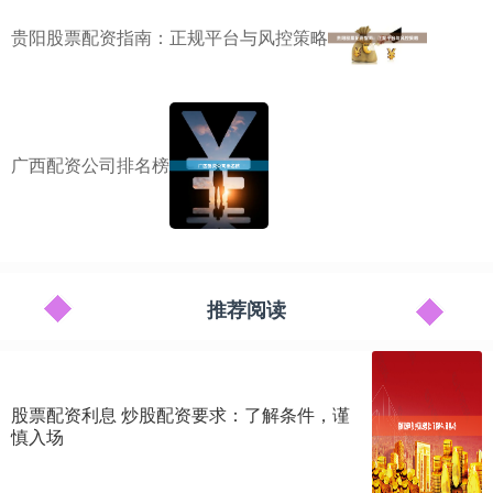
贵阳股票配资指南：正规平台与风控策略
广西配资公司排名榜
推荐阅读
股票配资利息 炒股配资要求：了解条件，谨
慎入场