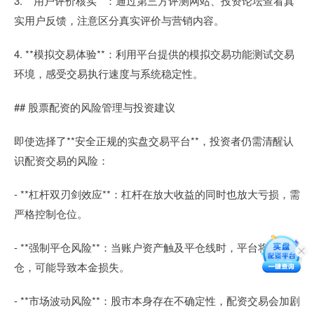
3. **用户评价核实**：通过第三方评测网站、投资论坛查看真
实用户反馈，注意区分真实评价与营销内容。
4. **模拟交易体验**：利用平台提供的模拟交易功能测试交易
环境，感受交易执行速度与系统稳定性。
## 股票配资的风险管理与投资建议
即使选择了**安全正规的实盘交易平台**，投资者仍需清醒认
识配资交易的风险：
- **杠杆双刃剑效应**：杠杆在放大收益的同时也放大亏损，需
严格控制仓位。
- **强制平仓风险**：当账户资产触及平仓线时，平台将执行平
仓，可能导致本金损失。
- **市场波动风险**：股市本身存在不确定性，配资交易会加剧