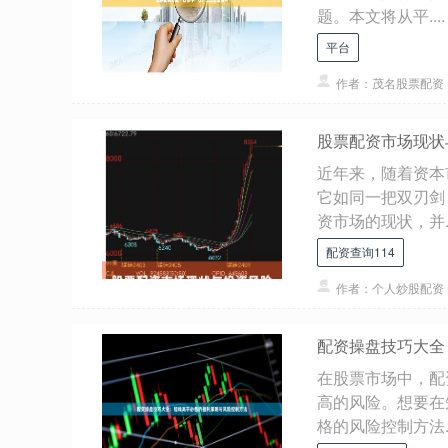
题。本文将从平....
平台
作者：茂名股票配资
股票配资市场现状
近年来，随着资本
它如同一把双刃剑
资市场的现状，并..
配资查询114
作者：个人炒股配资
配资操盘技巧大全
在股票市场中，配
高的风险。想要在
格的风险控制方法..