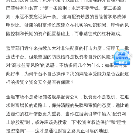
巴菲特有句名言：“第一条原则：永远不要亏钱。第二条原
则：永远不要忘记第一条。”这与配资炒股的冒险哲学形成鲜
明对比。健康的财富增长应建立在扎实的知识积累、理性的风
险控制和长期的资产配置基础上，而非赌徒式的杠杆游戏。
监管部门近年来持续加大对非法配资的打击力度，清理了一批
违法平台。但最坚固的防线始终是投资者自身的风险意识。面
对“高收益零风险”的诱惑，不妨多问几个为什么：如果真有如
此好事，为何平台不自己操作？我的风险承受能力是否匹配这
样的投资？资金安全是否有保障？
金融市场不是赌场知名股票配资公司，投资更不是投机。在追
求财富增长的道路上，保持清醒的头脑和审慎的态度，远比追
逐虚幻的杠杆倍数更为重要。当你在搜索引擎中输入“配资网
上炒股配”时，或许应该先搜索一下“投资者权益保护”和“理性
投资指南”——这才是通往财富之路真正可靠的地图。