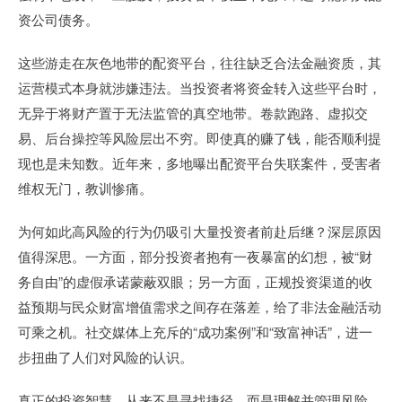
资公司债务。
这些游走在灰色地带的配资平台，往往缺乏合法金融资质，其
运营模式本身就涉嫌违法。当投资者将资金转入这些平台时，
无异于将财产置于无法监管的真空地带。卷款跑路、虚拟交
易、后台操控等风险层出不穷。即使真的赚了钱，能否顺利提
现也是未知数。近年来，多地曝出配资平台失联案件，受害者
维权无门，教训惨痛。
为何如此高风险的行为仍吸引大量投资者前赴后继？深层原因
值得深思。一方面，部分投资者抱有一夜暴富的幻想，被“财
务自由”的虚假承诺蒙蔽双眼；另一方面，正规投资渠道的收
益预期与民众财富增值需求之间存在落差，给了非法金融活动
可乘之机。社交媒体上充斥的“成功案例”和“致富神话”，进一
步扭曲了人们对风险的认识。
真正的投资智慧，从来不是寻找捷径，而是理解并管理风险。