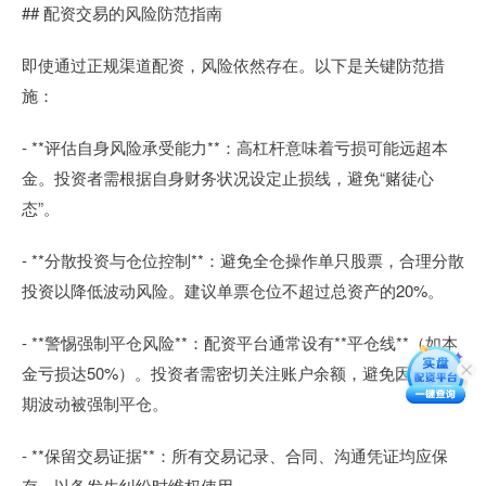
## 配资交易的风险防范指南
即使通过正规渠道配资，风险依然存在。以下是关键防范措
施：
- **评估自身风险承受能力**：高杠杆意味着亏损可能远超本
金。投资者需根据自身财务状况设定止损线，避免“赌徒心
态”。
- **分散投资与仓位控制**：避免全仓操作单只股票，合理分散
投资以降低波动风险。建议单票仓位不超过总资产的20%。
- **警惕强制平仓风险**：配资平台通常设有**平仓线**（如本
金亏损达50%）。投资者需密切关注账户余额，避免因市场短
期波动被强制平仓。
- **保留交易证据**：所有交易记录、合同、沟通凭证均应保
存，以备发生纠纷时维权使用。