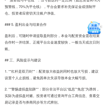
预警线，70%为平仓线），平台会要求补充保证金或强制平
仓。投资者应密切关注账户净值。
### 5. 盈利出金与结束合作
盈利后，可随时申请提取盈利部分，本金与配资资金需在结束
合作时一并结算。正规平台出金速度较快，一般当天或次日到
账。
## 三、风险提示与建议
1. **杠杆是双刃剑**：配资放大收益的同时也放大亏损，建议
设置个人止损线，避免因单次失误导致本金大幅亏损。
2. **警惕虚拟盘陷阱**：部分非法平台以“低息”“免息”为诱饵，
实际为虚拟盘对赌。投资者可通过查询平台工商信息、查看交
易记录是否与券商同步等方式辨别。